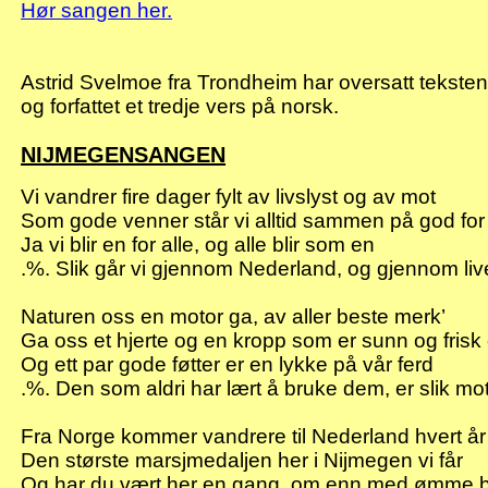
Hør sangen her.
Astrid
Svelmoe
fra Trondheim har oversatt teksten
og forfattet et tredje vers på norsk.
NIJMEGENSANGEN
Vi vandrer fire dager fylt av livslyst og av mot
Som gode venner står vi alltid sammen på god for
Ja vi blir en for alle, og alle blir som en
.%
. Slik går vi gjennom Nederland, og gjennom liv
Naturen oss en motor ga, av aller beste merk’
Ga oss et hjerte og en kropp som er sunn og frisk 
Og ett par gode føtter er en lykke på vår ferd
.%
. Den som aldri har lært å bruke dem, er slik mo
Fra Norge kommer vandrere til Nederland hvert år
Den største marsjmedaljen her i Nijmegen vi får
Og har du vært her en gang, om enn med ømme 