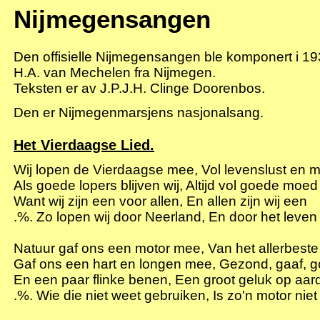
Nijmegensangen
Den offisielle
Nijmegensangen
ble komponert i 19
H.A
. van
Mechelen
fra Nijmegen.
Teksten er av
J.P.J.H
.
Clinge
Doorenbos
.
Den er
Nijmegenmarsjens
nasjonalsang.
Het
Vierdaagse
Lied.
Wij
lopen
de
Vierdaagse
mee
, Vol
levenslust
en
m
Als
goede
lopers
blijven
wij
,
Altijd
vol
goede
moed
Want
wij
zijn
een
voor
allen
, En
allen
zijn
wij
een
.%.
Zo
lopen
wij
door
Neerland
, En
door
het leve
Natuur
gaf
ons
een
motor
mee
, Van het allerbest
Gaf
ons
een
hart
en
longen
mee
,
Gezond
,
gaaf
,
g
En
een
paar
flinke
benen
,
Een
groot
geluk
op
aar
.%.
Wie
die
niet
weet
gebruiken
, Is
zo'n
motor
niet